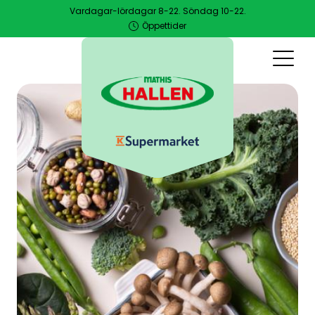
Hoppa
Vardagar-lördagar 8-22. Söndag 10-22.
till
Öppettider
huvudinnehåll
Leaderboard
meny