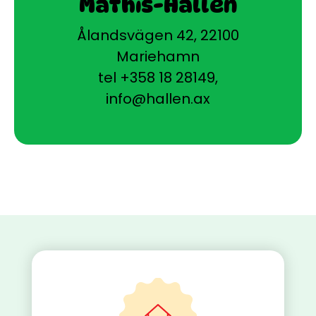
Mathis-Hallen
Ålandsvägen 42, 22100
Mariehamn
tel +358 18 28149
,
info@hallen.ax