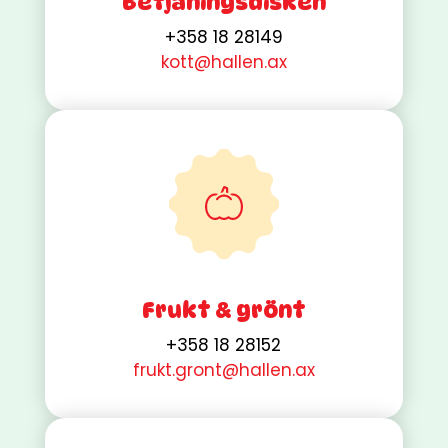
Betjäningsdisken
+358 18 28149
kott@hallen.ax
Frukt & grönt
+358 18 28152
frukt.gront@hallen.ax