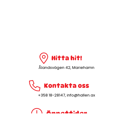
Hitta hit!
Ålandsvägen 42, Mariehamn
Kontakta oss
+358 18-28147
,
info@hallen.ax
Öppettider
Måndag-lördag 8–22. Söndag kl. 10–22